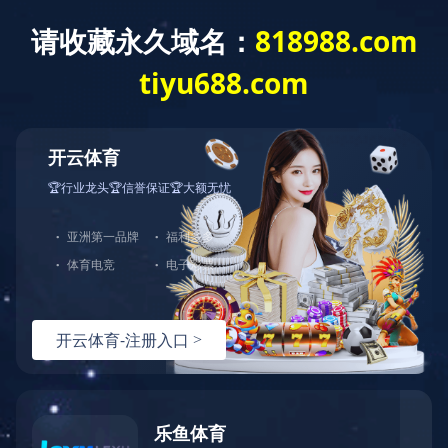
九州(中国)一站
公司介绍
资讯中心
开发项
式服务平台