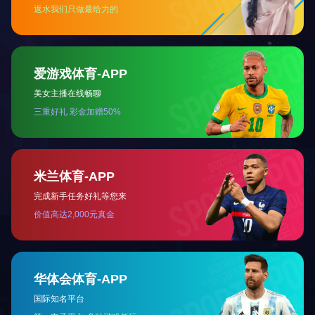
法律声明
|
联系我们
|
相关链接
20
乐动平台
|
星空网页版
|
mk网页版
|
乐鱼官方端网站登录入口
|
华
体网页版
|
星空体育平台官网入口
|
开云官网平台,开云官网App