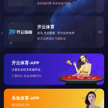
国誉颂项目作为通州区“好房子”标杆项目，以“空
敞阳台等多项指标，对标“好房子”建设标准。并将“
范区，让客户能够直观感受项目的品质与品味，近距
念，以“精雕细琢、精益求精”的工匠精神，深度融
等方面持续发力，精心雕琢每一个项目，让建筑成为
据悉，国誉颂项目自3月22日首次开盘以来，便实
公司首个“拿地即开工”项目，自2024年9月27日
相，小区超过三分之一面积已经完成实景园林绿化，地