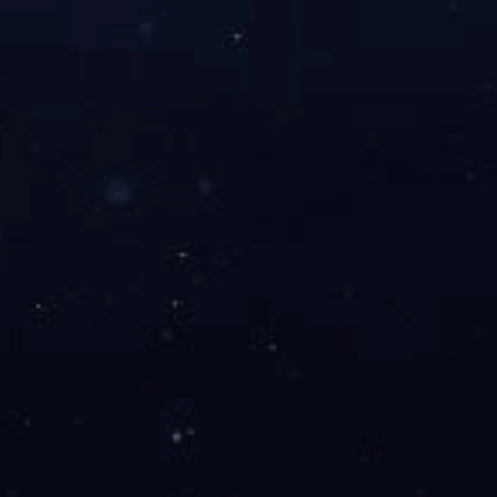
法律声明
|
联系我们
|
相关链接
20
乐动平台
|
星空网页版
|
mk网页版
|
乐鱼官方端网站登录入口
|
华
体网页版
|
星空体育平台官网入口
|
开云官网平台,开云官网App