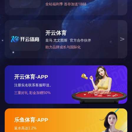
会。各二级单位领导班子成员及各单位党风廉政建设
集团公司党委常委、公司党委书记、董事长储昭
要求。要对照检视、反躬自省，深刻认识加强党的纪
型案例进行了深刻剖析和警示教育。
储昭武强调，要坚持严的主基调，提升遵规守纪
严。要强化责任意识，压实管党治党责任，确保压力
神，深入纠治“四风”，坚持一体推进不敢腐、不能腐
育，推动形成崇廉尚洁的良好风尚。要突出“三个区
种形态”，结合贯彻落实党的二十届三中全会精神，
储昭武要求，各级党组织和广大党员要以案为鉴