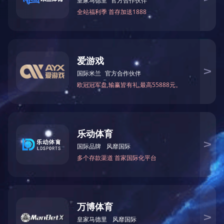
公司领导班子成员，党纪学习教育工作专班成员